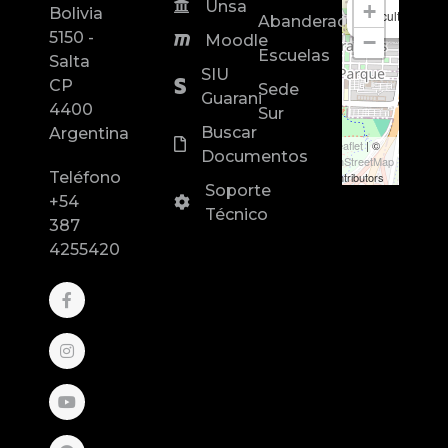
Unsa
+
Bolivia
Facultad de In
Abanderados
5150 -
−
Moodle
Escuelas
Salta
SIU
CP
Sede
Guarani
4400
Sur
Buscar
Argentina
Leaflet
| ©
Documentos
OpenStreetMap
Teléfono
contributors
Soporte
+54
Técnico
387
4255420