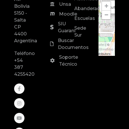
Unsa
+
Bolivia
Facultad de In
Abanderados
5150 -
−
Moodle
Escuelas
Salta
SIU
CP
Sede
Guarani
4400
Sur
Buscar
Argentina
Leaflet
| ©
Documentos
OpenStreetMap
Teléfono
contributors
Soporte
+54
Técnico
387
4255420