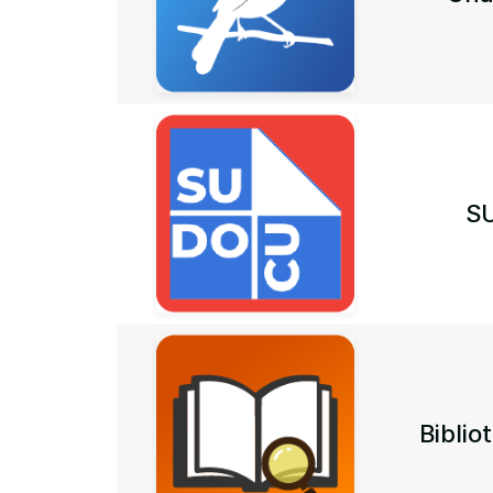
S
Biblio