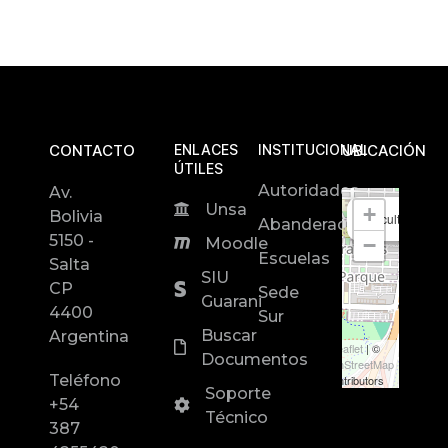
CONTACTO
ENLACES
INSTITUCIONAL
UBICACIÓN
ÚTILES
Autoridades
Av.
Unsa
+
Bolivia
Facultad de In
Abanderados
5150 -
−
Moodle
Escuelas
Salta
SIU
CP
Sede
Guarani
4400
Sur
Buscar
Argentina
Leaflet
| ©
Documentos
OpenStreetMap
Teléfono
contributors
Soporte
+54
Técnico
387