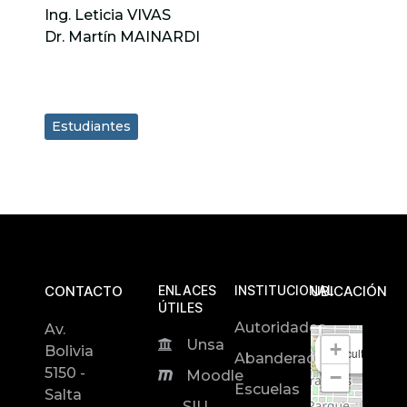
Ing. Leticia VIVAS
Dr. Martín MAINARDI
Estudiantes
CONTACTO
ENLACES
INSTITUCIONAL
UBICACIÓN
ÚTILES
Autoridades
Av.
Unsa
+
Bolivia
Facultad de In
Abanderados
5150 -
−
Moodle
Escuelas
Salta
SIU