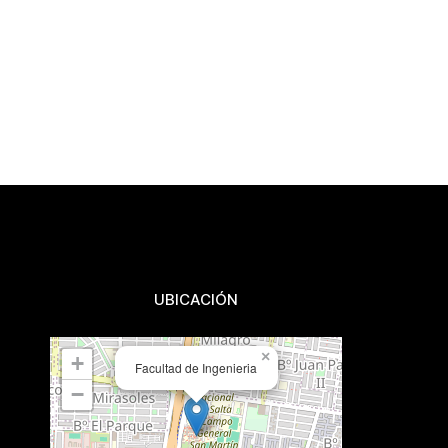
UBICACIÓN
×
+
Facultad de Ingenieria
−