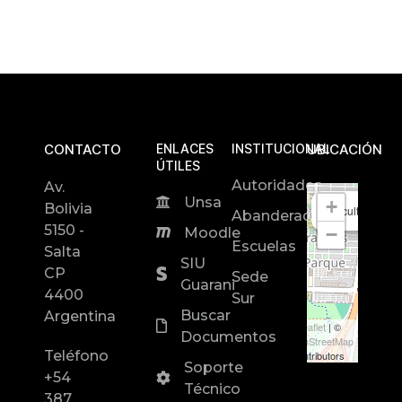
CONTACTO
ENLACES
INSTITUCIONAL
UBICACIÓN
ÚTILES
Autoridades
Av.
Unsa
+
Bolivia
Facultad de In
Abanderados
5150 -
−
Moodle
Escuelas
Salta
SIU
CP
Sede
Guarani
4400
Sur
Buscar
Argentina
Leaflet
| ©
Documentos
OpenStreetMap
Teléfono
contributors
Soporte
+54
Técnico
387