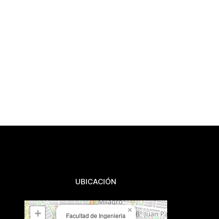
UBICACIÓN
×
+
Facultad de Ingenieria