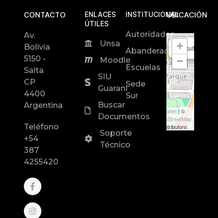
CONTACTO
ENLACES
INSTITUCIONAL
UBICACIÓN
ÚTILES
Autoridades
Av.
Unsa
+
Bolivia
Facultad de In
Abanderados
5150 -
−
Moodle
Escuelas
Salta
SIU
CP
Sede
Guarani
4400
Sur
Buscar
Argentina
Leaflet
| ©
Documentos
OpenStreetMap
Teléfono
contributors
Soporte
+54
Técnico
387
4255420