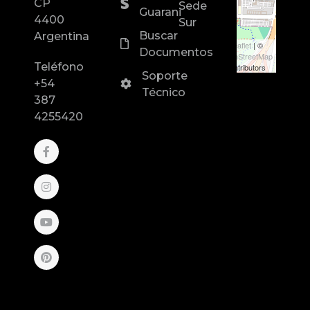
CP
Sede
Guarani
4400
Sur
Buscar
Argentina
Leaflet
| ©
Documentos
OpenStreetMap
Teléfono
contributors
Soporte
+54
Técnico
387
4255420