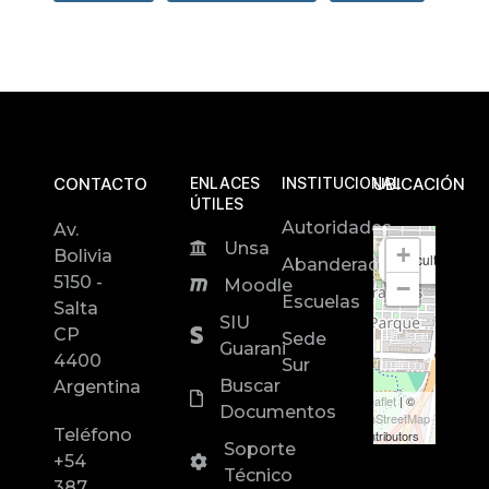
CONTACTO
ENLACES
INSTITUCIONAL
UBICACIÓN
ÚTILES
Autoridades
Av.
Unsa
+
Bolivia
Facultad de In
Abanderados
5150 -
−
Moodle
Escuelas
Salta
SIU
CP
Sede
Guarani
4400
Sur
Buscar
Argentina
Leaflet
| ©
Documentos
OpenStreetMap
Teléfono
contributors
Soporte
+54
Técnico
387