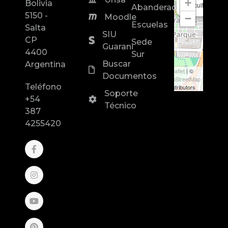
+
Bolivia
Facultad de In
Abanderados
5150 -
−
Moodle
Escuelas
Salta
SIU
CP
Sede
Guarani
4400
Sur
Buscar
Argentina
Leaflet
| ©
Documentos
OpenStreetMap
Teléfono
contributors
Soporte
+54
Técnico
387
4255420