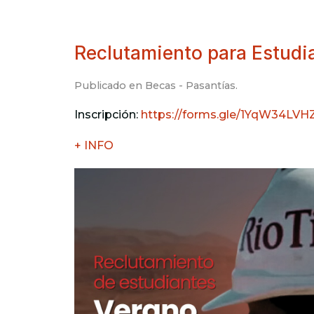
Reclutamiento para Estudia
Publicado en
Becas - Pasantías
.
Inscripción:
https://forms.gle/1YqW34LV
+ INFO