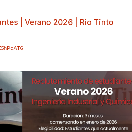
ntes | Verano 2026 | Rio Tinto
HZ5hPdAT6