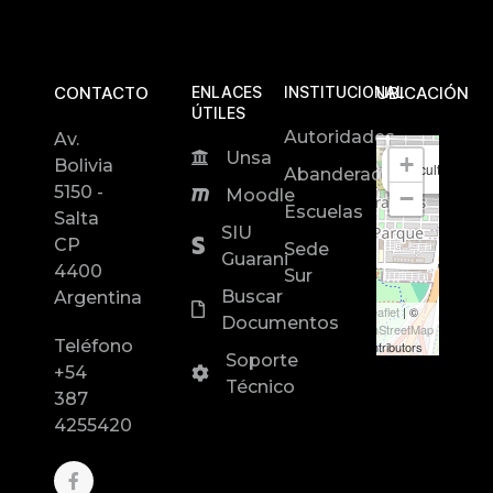
CONTACTO
ENLACES
INSTITUCIONAL
UBICACIÓN
ÚTILES
Autoridades
Av.
Unsa
+
Bolivia
Facultad de In
Abanderados
5150 -
−
Moodle
Escuelas
Salta
SIU
CP
Sede
Guarani
4400
Sur
Buscar
Argentina
Leaflet
| ©
Documentos
OpenStreetMap
Teléfono
contributors
Soporte
+54
Técnico
387
4255420