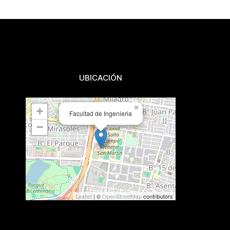
UBICACIÓN
×
+
Facultad de Ingenieria
−
Leaflet
| ©
OpenStreetMap
contributors