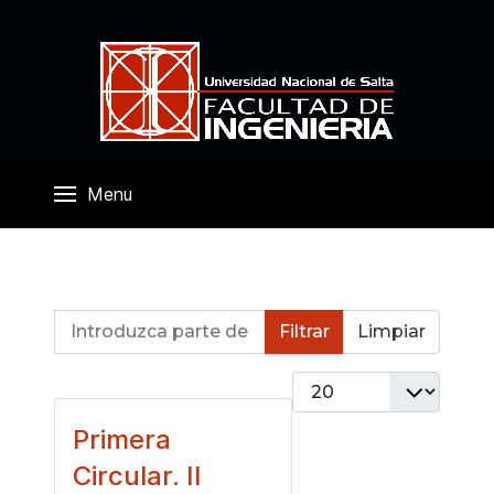
Menu
Introduzca parte del título
Filtrar
Limpiar
Cantidad a mostrar
Primera
Circular. II