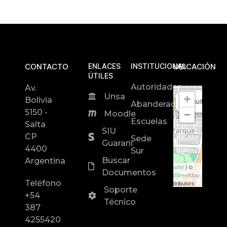
CONTACTO
ENLACES
INSTITUCIONAL
UBICACIÓN
ÚTILES
Autoridades
Av.
Unsa
+
Bolivia
Facultad de In
Abanderados
5150 -
−
Moodle
Escuelas
Salta
SIU
CP
Sede
Guarani
4400
Sur
Buscar
Argentina
Leaflet
| ©
Documentos
OpenStreetMap
Teléfono
contributors
Soporte
+54
Técnico
387
4255420